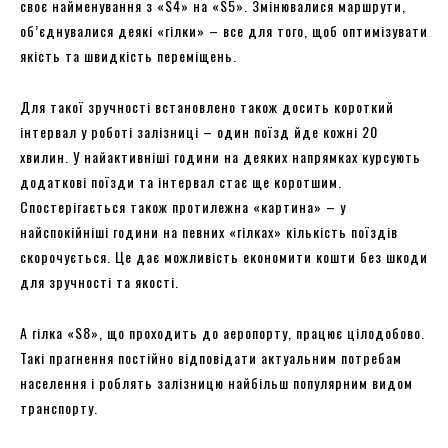
своє найменування з «S4» на «S5». Змінювалися маршрути,
об’єднувалися деякі «гілки» – все для того, щоб оптимізувати
якість та швидкість переміщень.
Для такої зручності встановлено також досить короткий
інтервал у роботі залізниці – один поїзд йде кожні 20
хвилин. У найактивніші години на деяких напрямках курсують
додаткові поїзди та інтервал стає ще коротшим.
Спостерігається також протилежна «картина» – у
найспокійніші години на певних «гілках» кількість поїздів
скорочується. Це дає можливість економити кошти без шкоди
для зручності та якості.
А гілка «S8», що проходить до аеропорту, працює цілодобово.
Такі прагнення постійно відповідати актуальним потребам
населення і роблять залізницю найбільш популярним видом
транспорту.