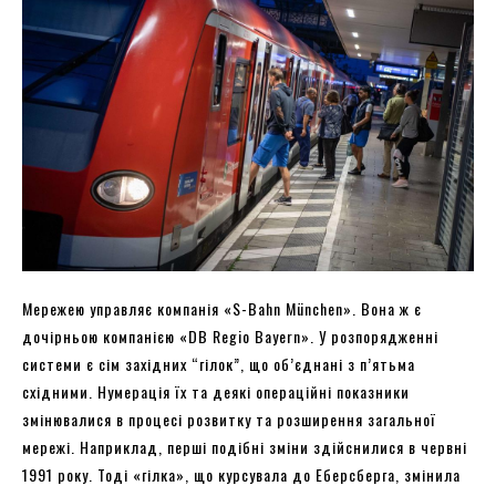
Мережею управляє компанія «S-Bahn München». Вона ж є
дочірньою компанією «DB Regio Bayern». У розпорядженні
системи є сім західних “гілок”, що об’єднані з п’ятьма
східними. Нумерація їх та деякі операційні показники
змінювалися в процесі розвитку та розширення загальної
мережі. Наприклад, перші подібні зміни здійснилися в червні
1991 року. Тоді «гілка», що курсувала до Еберсберга, змінила