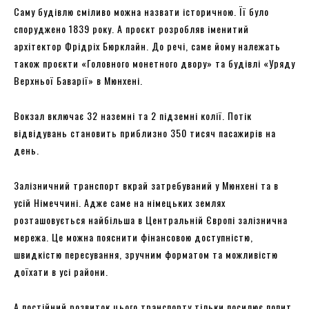
Саму будівлю сміливо можна назвати історичною. Її було
споруджено 1839 року. А проєкт розробляв іменитий
архітектор Фрідріх Бюрклайн. До речі, саме йому належать
також проєкти «Головного монетного двору» та будівлі «Уряду
Верхньої Баварії» в Мюнхені.
Вокзал включає 32 наземні та 2 підземні колії. Потік
відвідувань становить приблизно 350 тисяч пасажирів на
день.
Залізничний транспорт вкрай затребуваний у Мюнхені та в
усій Німеччині. Адже саме на німецьких землях
розташовується найбільша в Центральній Європі залізнична
мережа. Це можна пояснити фінансовою доступністю,
швидкістю пересування, зручним форматом та можливістю
доїхати в усі райони.
А постійний розвиток цього транспорту тільки посилює попит