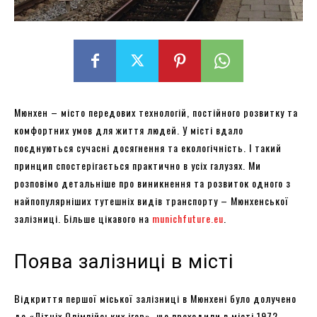
Мюнхен – місто передових технологій, постійного розвитку та
комфортних умов для життя людей. У місті вдало
поєднуються сучасні досягнення та екологічність. І такий
принцип спостерігається практично в усіх галузях. Ми
розповімо детальніше про виникнення та розвиток одного з
найпопулярніших тутешніх видів транспорту – Мюнхенської
залізниці. Більше цікавого на
munichfuture.eu
.
Поява залізниці в місті
Відкриття першої міської залізниці в Мюнхені було долучено
до «Літніх Олімпійських ігор», що проходили в місті 1972