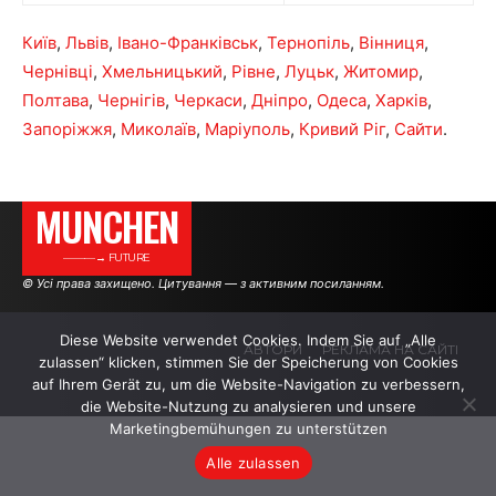
Київ
,
Львів
,
Івано-Франківськ
,
Тернопіль
,
Вінниця
,
Чернівці
,
Хмельницький
,
Рівне
,
Луцьк
,
Житомир
,
Полтава
,
Чернігів
,
Черкаси
,
Дніпро
,
Одеса
,
Харків
,
Запоріжжя
,
Миколаїв
,
Маріуполь
,
Кривий Ріг
,
Сайти
.
MUNCHEN
———→ FUTURE
© Усі права захищено. Цитування — з активним посиланням.
Diese Website verwendet Cookies. Indem Sie auf „Alle
АВТОРИ
РЕКЛАМА НА САЙТІ
zulassen“ klicken, stimmen Sie der Speicherung von Cookies
auf Ihrem Gerät zu, um die Website-Navigation zu verbessern,
die Website-Nutzung zu analysieren und unsere
.
.
.
Marketingbemühungen zu unterstützen
Alle zulassen