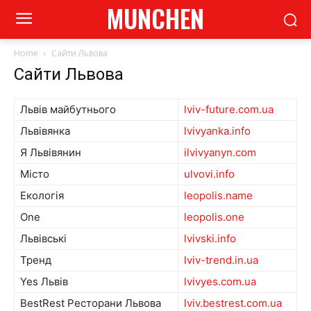
MUNCHEN
Home
Сайти Львова
Сайти Львова
Львів майбутнього
lviv-future.com.ua
Львівянка
lvivyanka.info
Я Львівянин
ilvivyanyn.com
Місто
ulvovi.info
Екологія
leopolis.name
One
leopolis.one
Львівські
lvivski.info
Тренд
lviv-trend.in.ua
Yes Львів
lvivyes.com.ua
BestRest Ресторани Львова
lviv.bestrest.com.ua