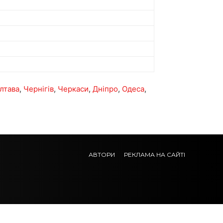
лтава
,
Чернігів
,
Черкаси
,
Дніпро
,
Одеса
,
АВТОРИ
РЕКЛАМА НА САЙТІ