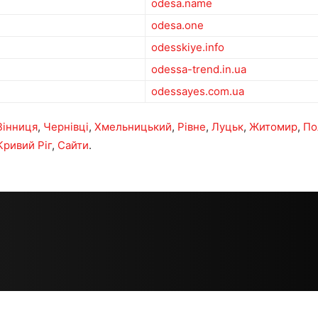
odesa.name
odesa.one
odesskiye.info
odessa-trend.in.ua
odessayes.com.ua
Вінниця
,
Чернівці
,
Хмельницький
,
Рівне
,
Луцьк
,
Житомир
,
По
Кривий Ріг
,
Сайти
.