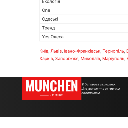
Екологія
One
Одеські
Тренд
Yes Одеса
Київ
,
Львів
,
Івано-Франківськ
,
Тернопіль
,
Харків
,
Запоріжжя
,
Миколаїв
,
Маріуполь
,
MUNCHEN
© Усі права захищено.
Цитування — з активним
посиланням.
———→ FUTURE
.
.
.