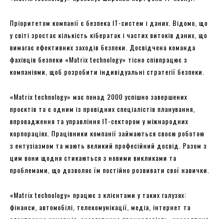
Пріоритетом компанії є безпека IT-систем і даних. Відомо, що
у світі зростає кількість кібератак і частих витоків даних, що
вимагає ефективних заходів безпеки. Досвідчена команда
фахівців безпеки «Matrix technology» тісно співпрацює з
компаніями, щоб розробити індивідуальні стратегії безпеки.
«Matrix technology» має понад 2000 успішно завершених
проєктів та є одним із провідних спеціалістів планування,
впровадження та управління IT-сектором у міжнародних
корпораціях. Працівники компанії займаються своєю роботою
з ентузіазмом та мають великий професійний досвід. Разом з
цим вони щодня стикаються з новими викликами та
проблемами, що дозволяє їм постійно розвивати свої навички.
«Matrix technology» працює з клієнтами у таких галузях:
фінанси, автомобілі, телекомунікації, медіа, інтернет та