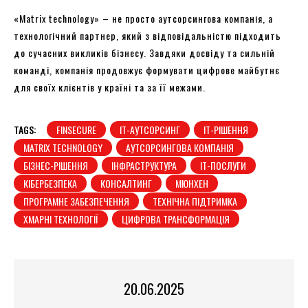
«Matrix technology» – не просто аутсорсингова компанія, а
технологічний партнер, який з відповідальністю підходить
до сучасних викликів бізнесу. Завдяки досвіду та сильній
команді, компанія продовжує формувати цифрове майбутнє
для своїх клієнтів у країні та за її межами.
TAGS:
FINSECURE
IT-АУТСОРСИНГ
IT-РІШЕННЯ
MATRIX TECHNOLOGY
АУТСОРСИНГОВА КОМПАНІЯ
БІЗНЕС-РІШЕННЯ
ІНФРАСТРУКТУРА
ІТ-ПОСЛУГИ
КІБЕРБЕЗПЕКА
КОНСАЛТИНГ
МЮНХЕН
ПРОГРАМНЕ ЗАБЕЗПЕЧЕННЯ
ТЕХНІЧНА ПІДТРИМКА
ХМАРНІ ТЕХНОЛОГІЇ
ЦИФРОВА ТРАНСФОРМАЦІЯ
20.06.2025