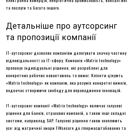
електронна комерція, енергетична промисловість, консалтинг
та послуги та багато іншого.
Детальніше про аутсорсинг
та пропозиції компанії
ІТ-аутсорсинг дозволяє компаніям делегувати значну частину
відповідальності за IT-сферу. Компанія «Matrix technology»
пропонує індивідуальні рішення, які розроблені для
конкретних робочих навантажень та вимог. Клієнти цінують
«Matrix technology» як компанію, яка розуміє конкретні вимоги,
водночас створюючи свободу для впровадження інновацій.
IT-аутсорсинг компанії «Matrix technology» включає галузеві
рішення для банків, страхових компаній, а також інші складні
системи, наприклад SAP. Галузеві рішення також охоплюють
усе: від матричної хмари FINsecure до гіпермасштабованих та