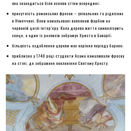
яка знаходиться біля основи стіни всередині;
присутність романських фресок – унікальних та рідкісних
в Німеччині. Вони намальовані вапняною фарбою на
червоній цеглі інтер’єру. Кола дерева життя символізують
сонце, а один із розписів зображує Христа в Баварії;
більшість оздоблення церкви має коріння періоду бароко;
приблизно у 1740 році студенти Асама намалювали фреску
на стіні, де зображене поклоніння Святому Хресту.