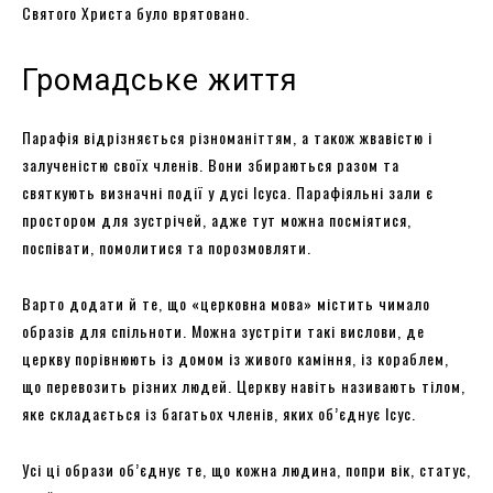
Святого Христа було врятовано.
Громадське життя
Парафія відрізняється різноманіттям, а також жвавістю і
залученістю своїх членів. Вони збираються разом та
святкують визначні події у дусі Ісуса. Парафіяльні зали є
простором для зустрічей, адже тут можна посміятися,
поспівати, помолитися та порозмовляти.
Варто додати й те, що «церковна мова» містить чимало
образів для спільноти. Можна зустріти такі вислови, де
церкву порівнюють із домом із живого каміння, із кораблем,
що перевозить різних людей. Церкву навіть називають тілом,
яке складається із багатьох членів, яких об’єднує Ісус.
Усі ці образи об’єднує те, що кожна людина, попри вік, статус,