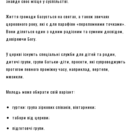
знайде своє місце у суспільстві.
Життя громади базується на святах, а також звичаях
церковного року, які є для парафіян «переломними точками».
Вони діляться один з одним радісним та сумним досвідом,
довіряючи Богу.
У церкві існують спеціальні служби для дітей та родин,
дитячі групи, групи батьки-діти, проєкти, які супроводжують
протягом певного проміжку часу, наприклад, вертепи,
мюзикли.
Молодь може обирати свій варіант:
гуртки: група зіркових співаків, вівтарники;
табори від церкви;
підготовчі групи.