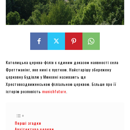
Католицька церква-філія є єдиним доказом наявності села
Фреттманінг, яке нині є пусткою. Найстарішу збережену
церковну будівлю у Мюнхені називають ще
Хрестовоздвиженською філіальною церквою. Більше про її
історію розповість
munichfuture
.
Перші згадки
Архітектура церкви