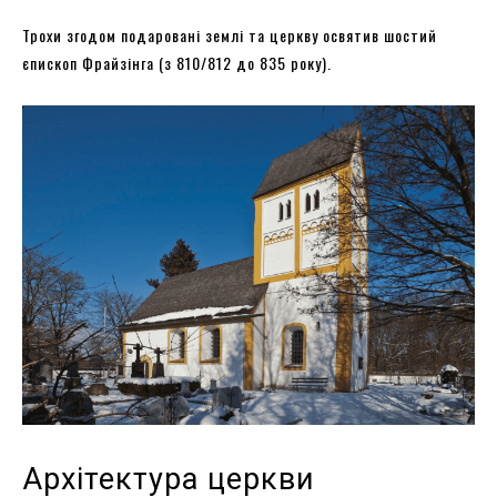
Трохи згодом подаровані землі та церкву освятив шостий
єпископ Фрайзінга (з 810/812 до 835 року).
Архітектура церкви