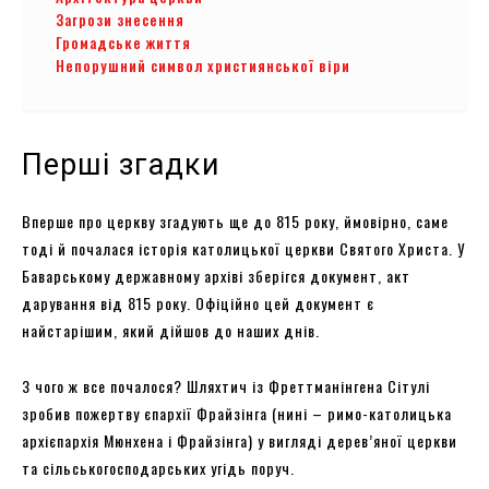
Загрози знесення
Громадське життя
Непорушний символ християнської віри
Перші згадки
Вперше про церкву згадують ще до 815 року, ймовірно, саме
тоді й почалася історія католицької церкви Святого Христа. У
Баварському державному архіві зберігся документ, акт
дарування від 815 року. Офіційно цей документ є
найстарішим, який дійшов до наших днів.
З чого ж все почалося? Шляхтич із Фреттманінгена Сітулі
зробив пожертву єпархії Фрайзінга (нині – римо-католицька
архієпархія Мюнхена і Фрайзінга) у вигляді дерев’яної церкви
та сільськогосподарських угідь поруч.