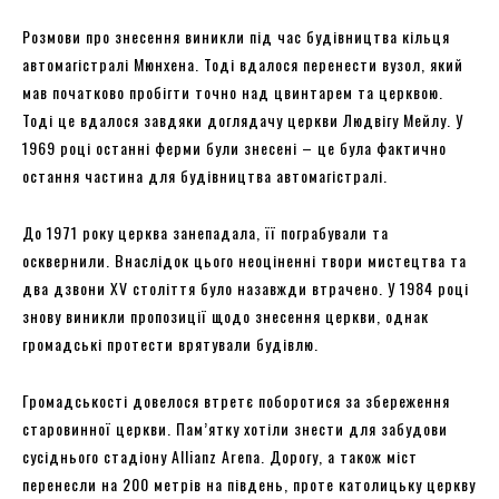
Розмови про знесення виникли під час будівництва кільця
автомагістралі Мюнхена. Тоді вдалося перенести вузол, який
мав початково пробігти точно над цвинтарем та церквою.
Тоді це вдалося завдяки доглядачу церкви Людвігу Мейлу. У
1969 році останні ферми були знесені – це була фактично
остання частина для будівництва автомагістралі.
До 1971 року церква занепадала, її пограбували та
осквернили. Внаслідок цього неоціненні твори мистецтва та
два дзвони XV століття було назавжди втрачено. У 1984 році
знову виникли пропозиції щодо знесення церкви, однак
громадські протести врятували будівлю.
Громадськості довелося втретє поборотися за збереження
старовинної церкви. Пам’ятку хотіли знести для забудови
сусіднього стадіону Allianz Arena. Дорогу, а також міст
перенесли на 200 метрів на південь, проте католицьку церкву