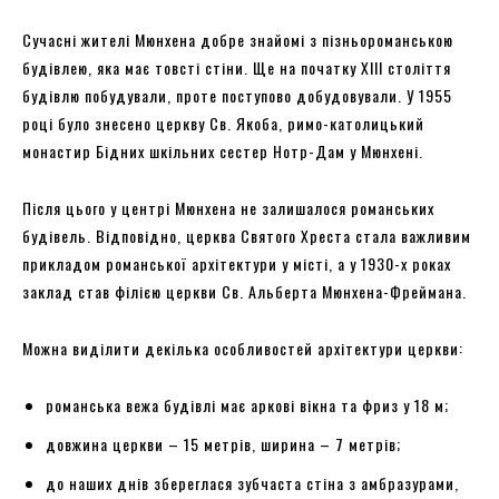
Сучасні жителі Мюнхена добре знайомі з пізньороманською
будівлею, яка має товсті стіни. Ще на початку XIII століття
будівлю побудували, проте поступово добудовували. У 1955
році було знесено церкву Св. Якоба, римо-католицький
монастир Бідних шкільних сестер Нотр-Дам у Мюнхені.
Після цього у центрі Мюнхена не залишалося романських
будівель. Відповідно, церква Святого Хреста стала важливим
прикладом романської архітектури у місті, а у 1930-х роках
заклад став філією церкви Св. Альберта Мюнхена-Фреймана.
Можна виділити декілька особливостей архітектури церкви:
романська вежа будівлі має аркові вікна та фриз у 18 м;
довжина церкви – 15 метрів, ширина – 7 метрів;
до наших днів збереглася зубчаста стіна з амбразурами,