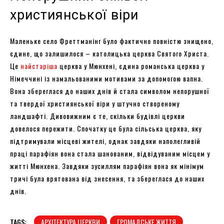
християнської віри
Маленьке село Фреттманінг було фактично повністю знищено,
єдине, що залишилося – католицька церква Святого Христа.
Це
найстаріша
церква у Мюнхені, єдина романська церква у
Німеччині із намальованими мотивами за допомогою вапна.
Вона збереглася до наших днів й стала символом непорушної
та твердої християнської віри у штучно створеному
ландшафті. Дивовижним є те, скільки будівлі церкви
довелося пережити. Спочатку це була сільська церква, яку
підтримували місцеві жителі, однак завдяки наполегливій
праці парафіян вона стала шанованим, відвідуваним місцем у
житті Мюнхена. Завдяки зусиллям парафіян вона як мінімум
тричі була врятована від знесення, та збереглася до наших
днів.
TAGS:
АРХІТЕКТУРА ЦЕРКВИ
ГРОМАДСЬКЕ ЖИТТЯ