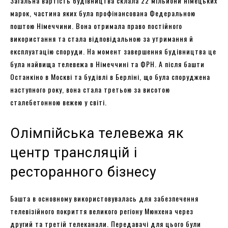
Загальна вартість будівництва склала 22 мільйони німецьких
марок, частина яких була профінансована Федеральною
поштою Німеччини. Вона отримала право постійного
використання та стала відповідальною за утримання й
експлуатацію споруди. На момент завершення будівництва це
була найвища телевежа в Німеччині та ФРН. А після башти
Останкіно в Москві та будівлі в Берліні, що була споруджена
наступного року, вона стала третьою за висотою
сталебетонною вежею у світі.
Олімпійська телевежа як
центр трансляцій і
ресторанного бізнесу
Башта в основному використовувалась для забезпечення
телевізійного покриття великого регіону Мюнхена через
другий та третій телеканали. Передавачі для цього були