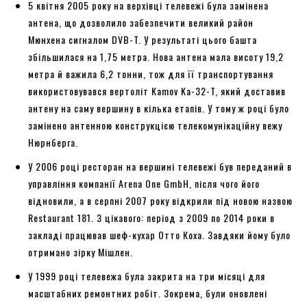
5 квітня 2005 року на верхівці телевежі була замінена
антена, що дозволило забезпечити великий район
Мюнхена сигналом DVB-T. У результаті цього башта
збільшилася на 1,75 метра. Нова антена мала висоту 19,2
метра й важила 6,2 тонни, тож для її транспортування
використовувався вертоліт Kamov Ka-32-T, який доставив
антену на саму вершину в кілька етапів. У тому ж році було
замінено антенною конструкцією телекомунікаційну вежу
Нюрнберга.
У 2006 році ресторан на вершині телевежі був переданий в
управління компанії Arena One GmbH, після чого його
відновили, а в серпні 2007 року відкрили під новою назвою
Restaurant 181. З цікавого: період з 2009 по 2014 роки в
закладі працював шеф-кухар Отто Коха. Завдяки йому було
отримано зірку Мішлен.
У 1999 році телевежа була закрита на три місяці для
масштабних ремонтних робіт. Зокрема, були оновлені