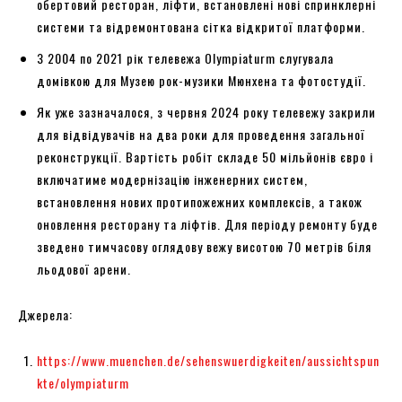
обертовий ресторан, ліфти, встановлені нові спринклерні
системи та відремонтована сітка відкритої платформи.
З 2004 по 2021 рік телевежа Olympiaturm слугувала
домівкою для Музею рок-музики Мюнхена та фотостудії.
Як уже зазначалося, з червня 2024 року телевежу закрили
для відвідувачів на два роки для проведення загальної
реконструкції. Вартість робіт складе 50 мільйонів євро і
включатиме модернізацію інженерних систем,
встановлення нових протипожежних комплексів, а також
оновлення ресторану та ліфтів. Для періоду ремонту буде
зведено тимчасову оглядову вежу висотою 70 метрів біля
льодової арени.
Джерела:
https://www.muenchen.de/sehenswuerdigkeiten/aussichtspun
kte/olympiaturm