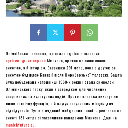
Олімпійська телевежа, що стала однією з головних
архітектурних перлин
Мюнхена, вражає не лише своєю
висотою, а й історією. Заввишки 291 метр, вона є другою за
висотою будівлею Баварії після Нюрнберзької телевежі. Башта
була побудована наприкінці 1960-х років і стала символом
Олімпійського парку, який є осередком для численних
спортивних та культурних подій. Проте телевежа виконує не
лише технічну функцію, а й слугує популярним місцем для
відвідувачів. Тут є оглядовий майданчик і навіть ресторан на
висоті 181 метра зі захопливою панорамою Мюнхена. Далі на
munichfuture.eu
.