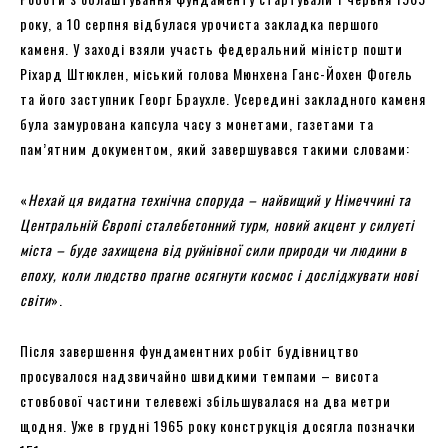
року, а 10 серпня відбулася урочиста закладка першого
каменя. У заході взяли участь федеральний міністр пошти
Ріхард Штюклен, міський голова Мюнхена Ганс-Йохен Фогель
та його заступник Георг Браухле. Усередині закладного каменя
була замурована капсула часу з монетами, газетами та
пам’ятним документом, який завершувався такими словами:
«
Нехай ця видатна технічна споруда – найвищий у Німеччині та
Центральній Європі сталебетонний турм, новий акцент у силуеті
міста – буде захищена від руйнівної сили природи чи людини в
епоху, коли людство прагне осягнути космос і досліджувати нові
світи
».
Після завершення фундаментних робіт будівництво
просувалося надзвичайно швидкими темпами – висота
стовбової частини телевежі збільшувалася на два метри
щодня. Уже в грудні 1965 року конструкція досягла позначки