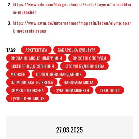
https://www.vde.com/de/geschichte/karte/bayern/fernsehtur
m-muenchen
https://www.swm.de/unternehmen/magazin/leben/olympiapar
k-modernisierung
TAGS:
АРХІТЕКТУРА
БАВАРСЬКА КУЛЬТУРА
ВИЗНАЧНІ МІСЦЯ НІМЕЧЧИНИ
ВИСОТНІ СПОРУДИ
ІНЖЕНЕРНІ ДОСЯГНЕННЯ
ІСТОРІЯ БУДІВНИЦТВА
МЮНХЕН
ОГЛЯДОВИЙ МАЙДАНЧИК
ОЛІМПІЙСЬКА ТЕЛЕВЕЖА
ПАНОРАМА МІСТА
СИМВОЛ МЮНХЕНА
СУЧАСНИЙ МЮНХЕН
ТЕХНОЛОГІЇ
ТУРИСТИЧНІ МІСЦЯ
27.03.2025