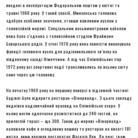
введені в експлуатацію Федеральною поштою у квітні та
травні 1968 року. У такий спосіб, Мюнхенська телевежа
здобула особливе значення, ставши важливим вузлом у
телевізійній мережі. Спеціальним восьмиметровим кабелем
вежа була з’єднана з телевізійною студією Фрайманн
Баварського радіо. У січні 1970 року вона повністю виконувала
функції головного вузла для радіохвильового зв’язку на
південному заході Німеччини. А під час Олімпійських ігор
1972 року всі спортивні події транслювались по всьому світу
саме через цю телевежу.
На початку 1969 року на першому поверсі в підземній частині
будівлі було відкрито ресторан «Вінервалд». З цього закладу
виднівся надзвичайний краєвид на Олімпійське озеро. У
ньому могли одночасно розміститися до 240 гостей, на
прилеглій терасі – ще 300. Також до мережі «Вінервалд»
належали кафе в оглядовому кошику та ресторан на висоті 181
метра, яким керував ресторатор Фрідріх Яхн. До речі, ідею