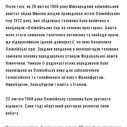
Після того, як 26 квітня 1966 року Міжнародний олімпійський
комітет обрав Мюнхен місцем проведення літніх Олімпійських
ігор 1972 року, вже збудована телевежа була включена в
концепцію «Олімпійських ігор на зелених просторах». Башта
мала стати символом технічного оптимізму та свободи преси,
що підкреслювало ідеали демократії, на яких базувалися
Олімпійські ігри. Завдяки введенню в експлуатацію телевежа
замінила основну передавальну станцію Федеральної пошти
Німеччини. Чимало її радіочастотних передавачів було
переміщено на Олімпійську вежу для забезпечення
телевізійного та телефонного зв’язку з Франкфуртом,
Нюрнбергом, Зальцбургом і навіть з Італією.
22 лютого 1968 року Олімпійську телевежу було урочисто
відкрито. Саме тоді обертовий ресторан розпочав свою
роботу.