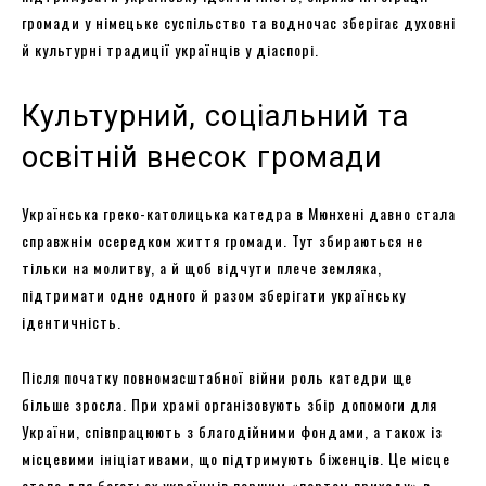
громади у німецьке суспільство та водночас зберігає духовні
й культурні традиції українців у діаспорі.
Культурний, соціальний та
освітній внесок громади
Українська греко-католицька катедра в Мюнхені давно стала
справжнім осередком життя громади. Тут збираються не
тільки на молитву, а й щоб відчути плече земляка,
підтримати одне одного й разом зберігати українську
ідентичність.
Після початку повномасштабної війни роль катедри ще
більше зросла. При храмі організовують збір допомоги для
України, співпрацюють з благодійними фондами, а також із
місцевими ініціативами, що підтримують біженців. Це місце
стало для багатьох українців першим «портом приходу» в