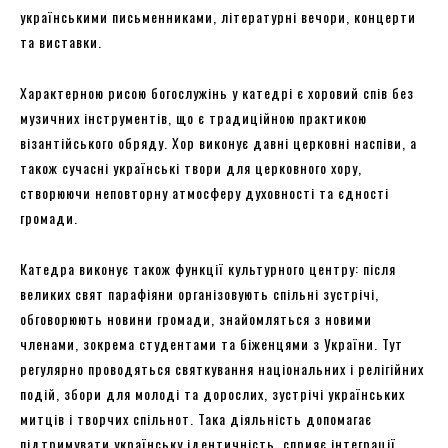
українськими письменниками, літературні вечори, концерти
та виставки.
Характерною рисою богослужінь у катедрі є хоровий спів без
музичних інструментів, що є традиційною практикою
візантійського обряду. Хор виконує давні церковні наспіви, а
також сучасні українські твори для церковного хору,
створюючи неповторну атмосферу духовності та єдності
громади.
Катедра виконує також функції культурного центру: після
великих свят парафіяни організовують спільні зустрічі,
обговорюють новини громади, знайомляться з новими
членами, зокрема студентами та біженцями з України. Тут
регулярно проводяться святкування національних і релігійних
подій, збори для молоді та дорослих, зустрічі українських
митців і творчих спільнот. Така діяльність допомагає
підтримувати українську ідентичність, сприяє інтеграції