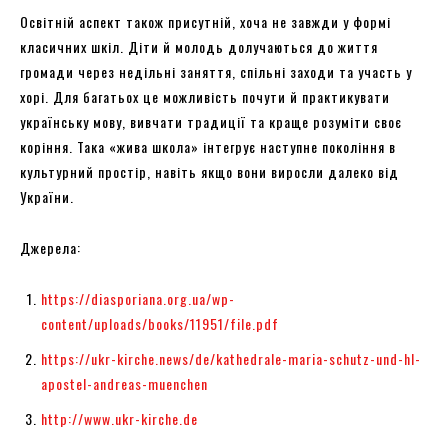
Освітній аспект також присутній, хоча не завжди у формі
класичних шкіл. Діти й молодь долучаються до життя
громади через недільні заняття, спільні заходи та участь у
хорі. Для багатьох це можливість почути й практикувати
українську мову, вивчати традиції та краще розуміти своє
коріння. Така «жива школа» інтегрує наступне покоління в
культурний простір, навіть якщо вони виросли далеко від
України.
Джерела:
https://diasporiana.org.ua/wp-
content/uploads/books/11951/file.pdf
https://ukr-kirche.news/de/kathedrale-maria-schutz-und-hl-
apostel-andreas-muenchen
http://www.ukr-kirche.de