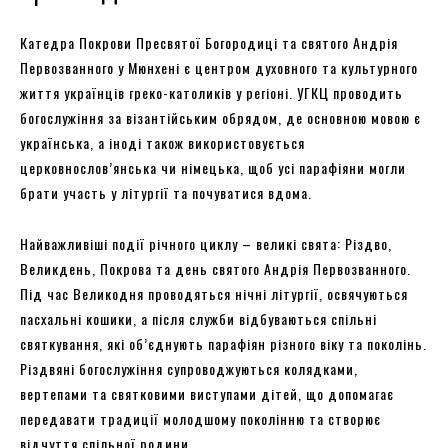
Катедра Покрови Пресвятої Богородиці та святого Андрія
Первозванного у Мюнхені є центром духовного та культурного
життя українців греко-католиків у регіоні. УГКЦ проводить
богослужіння за візантійським обрядом, де основною мовою є
українська, а іноді також використовується
церковнослов’янська чи німецька, щоб усі парафіяни могли
брати участь у літургії та почуватися вдома.
Найважливіші події річного циклу – великі свята: Різдво,
Великдень, Покрова та день святого Андрія Первозванного.
Під час Великодня проводяться нічні літургії, освячуються
пасхальні кошики, а після служби відбуваються спільні
святкування, які об’єднують парафіян різного віку та поколінь.
Різдвяні богослужіння супроводжуються колядками,
вертепами та святковими виступами дітей, що допомагає
передавати традиції молодшому поколінню та створює
відчуття спільної родини.