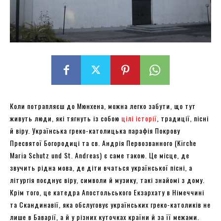
Коли потрапляєш до Мюнхена, можна легко забути, що тут
живуть люди, які тягнуть із собою
цілі історії
, традиції, пісні
й віру. Українська греко-католицька парафія Покрову
Пресвятої Богородиці та св. Андрія Первозванного (Kirche
Maria Schutz und St. Andreas) є саме такою. Це місце, де
звучить рідна мова, де діти вчаться української пісні, а
літургія поєднує віру, символи й музику, такі знайомі з дому.
Крім того, це катедра Апостольського Екзархату в Німеччині
та Скандинавії, яка обслуговує українських греко-католиків не
лише в Баварії, а й у різних куточках країни й за її межами.