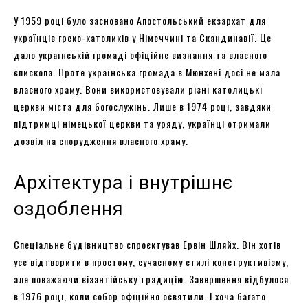
У 1959 році було засновано Апостольський екзархат для
українців греко-католиків у Німеччині та Скандинавії. Це
дало українській громаді офіційне визнання та власного
єпископа. Проте українська громада в Мюнхені досі не мала
власного храму. Вони використовували різні католицькі
церкви міста для богослужінь. Лише в 1974 році, завдяки
підтримці німецької церкви та уряду, українці отримали
дозвіл на спорудження власного храму.
Архітектура і внутрішнє
оздоблення
Спеціальне будівництво спроєктував Ервін Шляйх. Він хотів
усе відтворити в простому, сучасному стилі конструктивізму,
але поважаючи візантійську традицію. Завершення відбулося
в 1976 році, коли собор офіційно освятили. І хоча багато