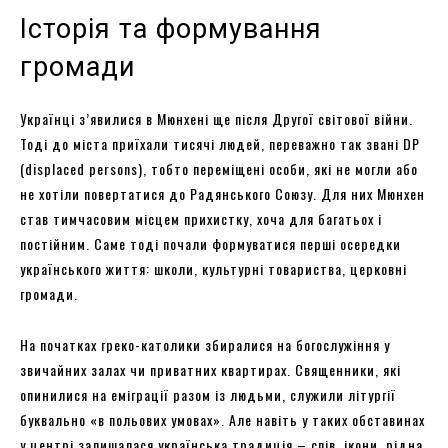
Історія та формування
громади
Українці з’явилися в Мюнхені ще після Другої світової війни.
Тоді до міста приїхали тисячі людей, переважно так звані DP
(displaced persons), тобто переміщені особи, які не могли або
не хотіли повертатися до Радянського Союзу. Для них Мюнхен
став тимчасовим місцем прихистку, хоча для багатьох і
постійним. Саме тоді почали формуватися перші осередки
українського життя: школи, культурні товариства, церковні
громади.
На початках греко-католики збиралися на богослужіння у
звичайних залах чи приватних квартирах. Священники, які
опинилися на еміграції разом із людьми, служили літургії
буквально «в польових умовах». Але навіть у таких обставинах
у центрі залишалася українська традиція – спів, ікони, рідна