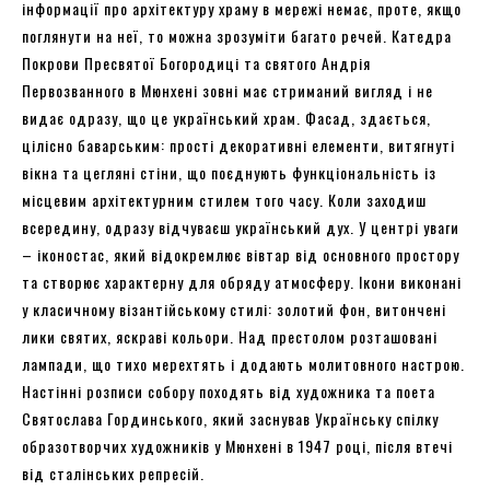
інформації про архітектуру храму в мережі немає, проте, якщо
поглянути на неї, то можна зрозуміти багато речей. Катедра
Покрови Пресвятої Богородиці та святого Андрія
Первозванного в Мюнхені зовні має стриманий вигляд і не
видає одразу, що це український храм. Фасад, здається,
цілісно баварським: прості декоративні елементи, витягнуті
вікна та цегляні стіни, що поєднують функціональність із
місцевим архітектурним стилем того часу. Коли заходиш
всередину, одразу відчуваєш український дух. У центрі уваги
– іконостас, який відокремлює вівтар від основного простору
та створює характерну для обряду атмосферу. Ікони виконані
у класичному візантійському стилі: золотий фон, витончені
лики святих, яскраві кольори. Над престолом розташовані
лампади, що тихо мерехтять і додають молитовного настрою.
Настінні розписи собору походять від художника та поета
Святослава Гординського, який заснував Українську спілку
образотворчих художників у Мюнхені в 1947 році, після втечі
від сталінських репресій.