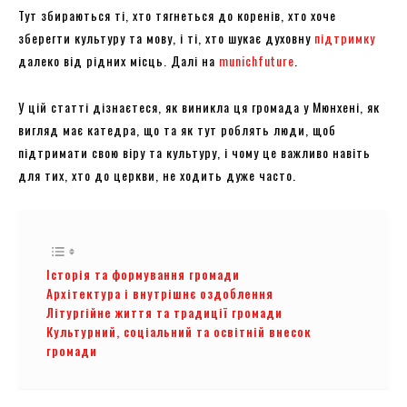
Тут збираються ті, хто тягнеться до коренів, хто хоче
зберегти культуру та мову, і ті, хто шукає духовну
підтримку
далеко від рідних місць. Далі на
munichfuture
.
У цій статті дізнаєтеся, як виникла ця громада у Мюнхені, як
вигляд має катедра, що та як тут роблять люди, щоб
підтримати свою віру та культуру, і чому це важливо навіть
для тих, хто до церкви, не ходить дуже часто.
Історія та формування громади
Архітектура і внутрішнє оздоблення
Літургійне життя та традиції громади
Культурний, соціальний та освітній внесок
громади