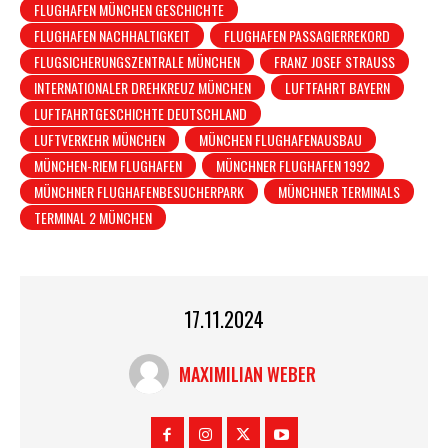
FLUGHAFEN MÜNCHEN GESCHICHTE
FLUGHAFEN NACHHALTIGKEIT
FLUGHAFEN PASSAGIERREKORD
FLUGSICHERUNGSZENTRALE MÜNCHEN
FRANZ JOSEF STRAUSS
INTERNATIONALER DREHKREUZ MÜNCHEN
LUFTFAHRT BAYERN
LUFTFAHRTGESCHICHTE DEUTSCHLAND
LUFTVERKEHR MÜNCHEN
MÜNCHEN FLUGHAFENAUSBAU
MÜNCHEN-RIEM FLUGHAFEN
MÜNCHNER FLUGHAFEN 1992
MÜNCHNER FLUGHAFENBESUCHERPARK
MÜNCHNER TERMINALS
TERMINAL 2 MÜNCHEN
17.11.2024
MAXIMILIAN WEBER