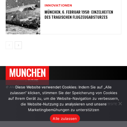
INNOVATIONEN
MÜNCHEN, 6. FEBRUAR 1958: EINZELHEITEN
DES TRAGISCHEN FLUGZEUGABSTURZES
MUNCHEN
———→ FUTURE
Diese Website verwendet Cookies. Indem Sie auf „Alle
© Alle Rechte vorbehalten. Zitate nur mit aktivem Link.
zulassen“ klicken, stimmen Sie der Speicherung von Cookies
auf Ihrem Gerät zu, um die Website-Navigation zu verbessern,
die Website-Nutzung zu analysieren und unsere
DIE AUTOREN
WERBUNG AUF DER WEBSITE
Marketingbemühungen zu unterstützen
Alle zulassen
.
.
.