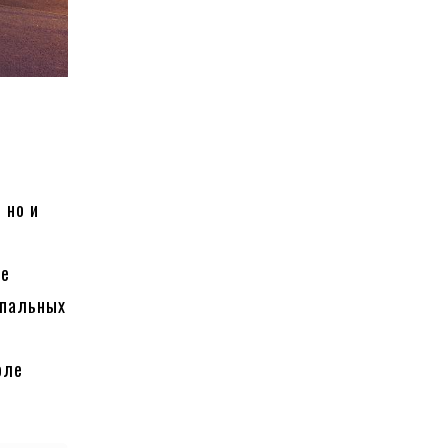
 но и
ые
ипальных
оле