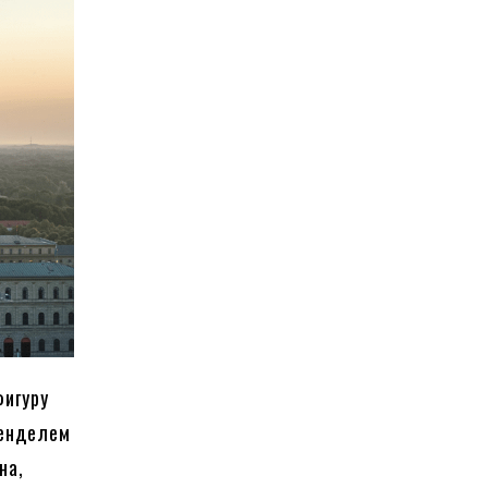
фигуру
ренделем
на,