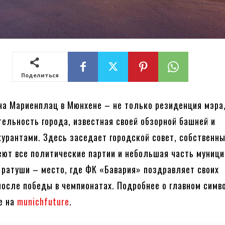
Поделиться
на Мариенплац в Мюнхене – не только резиденция мэра,
ельность города, известная своей обзорной башней и
урантами. Здесь заседает городской совет, собственн
ют все политические партии и небольшая часть муниц
 ратуши – место, где ФК «Бавария» поздравляет своих
осле победы в чемпионатах. Подробнее о главном симв
е на
munichfuture
.