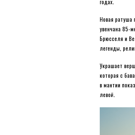
годах.
Новая ратуша 
увенчана 85-м
Брюсселя и Ве
легенды, рели
Украшает верш
которая с бав
в мантии показ
левой.