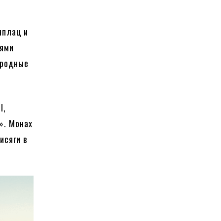
нплац и
иями
ародные
l,
». Монах
исяги в