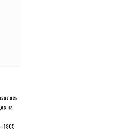
казалась
дов на
7–1905