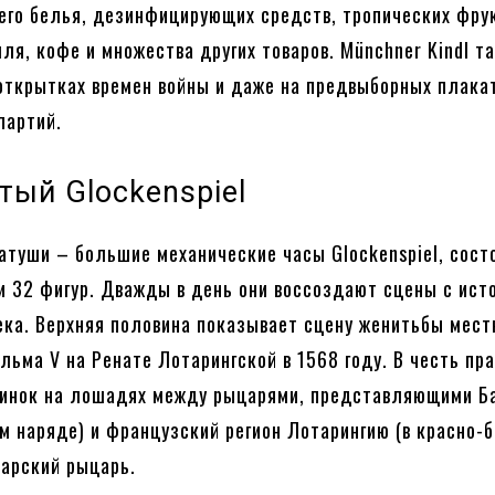
его белья, дезинфицирующих средств, тропических фру
ля, кофе и множества других товаров. Münchner Kindl т
открытках времен войны и даже на предвыборных плака
партий.
тый Glockenspiel
атуши – большие механические часы Glockenspiel, сост
и 32 фигур. Дважды в день они воссоздают сцены с ист
ека. Верхняя половина показывает сцену женитьбы мест
ельма V на Ренате Лотарингской в 1568 году. В честь пр
динок на лошадях между рыцарями, представляющими Б
ом наряде) и французский регион Лотарингию (в красно-б
арский рыцарь.