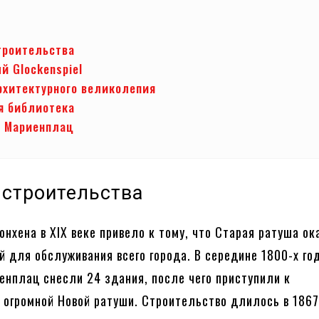
троительства
й Glockenspiel
рхитектурного великолепия
я библиотека
 Мариенплац
 строительства
нхена в XIX веке привело к тому, что Старая ратуша о
 для обслуживания всего города. В середине 1800-х го
нплац снесли 24 здания, после чего приступили к
 огромной Новой ратуши. Строительство длилось в 186