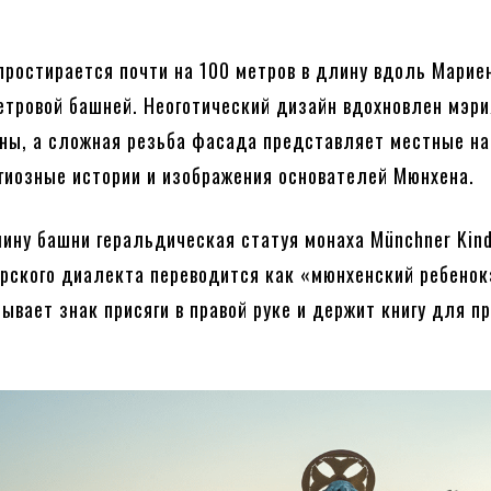
простирается почти на 100 метров в длину вдоль Марие
етровой башней. Неоготический дизайн вдохновлен мэр
ны, а сложная резьба фасада представляет местные н
гиозные истории и изображения основателей Мюнхена.
ину башни геральдическая статуя монаха Münchner Kind
арского диалекта переводится как «мюнхенский ребенок
ывает знак присяги в правой руке и держит книгу для пр