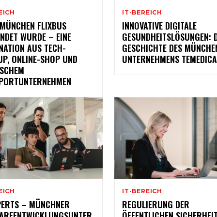
EICH
IT-BEREICH
 MÜNCHEN FLIXBUS
INNOVATIVE DIGITALE
NDET WURDE – EINE
GESUNDHEITSLÖSUNGEN: D
NATION AUS TECH-
GESCHICHTE DES MÜNCHE
UP, ONLINE-SHOP UND
UNTERNEHMENS TEMEDICA
ISCHEM
PORTUNTERNEHMEN
EICH
IT-BEREICH
PERTS – MÜNCHNER
REGULIERUNG DER
AREENTWICKLUNGSUNTER
ÖFFENTLICHEN SICHERHEI