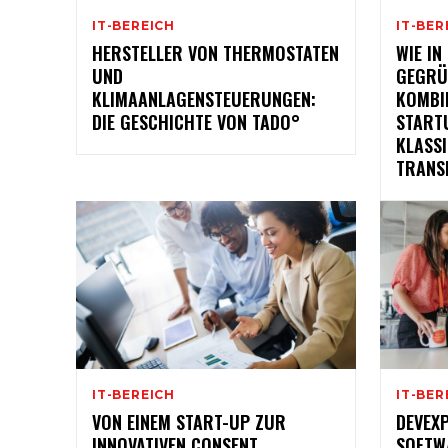
IT-BEREICH
IT-BER
HERSTELLER VON THERMOSTATEN
WIE IN
UND
GEGRÜ
KLIMAANLAGENSTEUERUNGEN:
KOMBI
DIE GESCHICHTE VON TADO°
START
KLASS
TRANS
IT-BEREICH
IT-BER
VON EINEM START-UP ZUR
DEVEX
INNOVATIVEN CONSENT
SOFTW