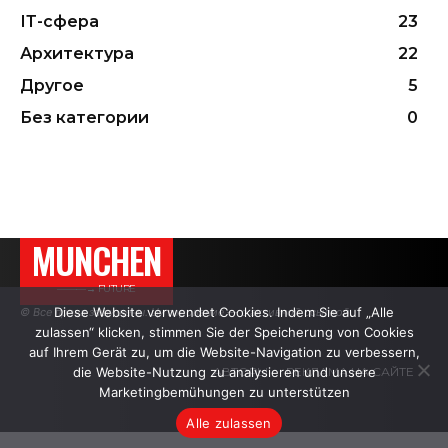
ІТ-сфера
23
Архитектура
22
Другое
5
Без категории
0
MUNCHEN
———→ FUTURE
Diese Website verwendet Cookies. Indem Sie auf „Alle
© Все права защищены. Цитирование — с активной ссылкой.
zulassen“ klicken, stimmen Sie der Speicherung von Cookies
auf Ihrem Gerät zu, um die Website-Navigation zu verbessern,
АВТОРЫ
РЕКЛАМА НА САЙТЕ
die Website-Nutzung zu analysieren und unsere
Marketingbemühungen zu unterstützen
Alle zulassen
.
.
.