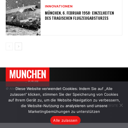
INNOVATIONEN
MÜNCHEN, 6. FEBRUAR 1958: EINZELHEITEN
DES TRAGISCHEN FLUGZEUGABSTURZES
MUNCHEN
———→ FUTURE
Diese Website verwendet Cookies. Indem Sie auf „Alle
© Alle Rechte vorbehalten. Zitate nur mit aktivem Link.
zulassen“ klicken, stimmen Sie der Speicherung von Cookies
auf Ihrem Gerät zu, um die Website-Navigation zu verbessern,
die Website-Nutzung zu analysieren und unsere
DIE AUTOREN
WERBUNG AUF DER WEBSITE
Marketingbemühungen zu unterstützen
Alle zulassen
.
.
.