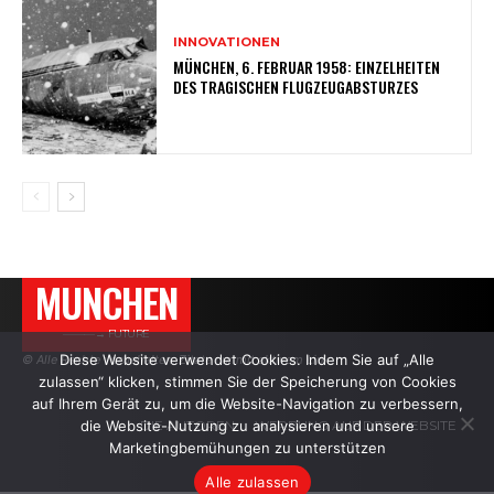
INNOVATIONEN
MÜNCHEN, 6. FEBRUAR 1958: EINZELHEITEN
DES TRAGISCHEN FLUGZEUGABSTURZES
MUNCHEN
———→ FUTURE
Diese Website verwendet Cookies. Indem Sie auf „Alle
© Alle Rechte vorbehalten. Zitate nur mit aktivem Link.
zulassen“ klicken, stimmen Sie der Speicherung von Cookies
auf Ihrem Gerät zu, um die Website-Navigation zu verbessern,
die Website-Nutzung zu analysieren und unsere
DIE AUTOREN
WERBUNG AUF DER WEBSITE
Marketingbemühungen zu unterstützen
Alle zulassen