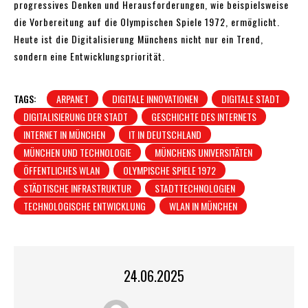
progressives Denken und Herausforderungen, wie beispielsweise
die Vorbereitung auf die Olympischen Spiele 1972, ermöglicht.
Heute ist die Digitalisierung Münchens nicht nur ein Trend,
sondern eine Entwicklungspriorität.
TAGS:
ARPANET
DIGITALE INNOVATIONEN
DIGITALE STADT
DIGITALISIERUNG DER STADT
GESCHICHTE DES INTERNETS
INTERNET IN MÜNCHEN
IT IN DEUTSCHLAND
MÜNCHEN UND TECHNOLOGIE
MÜNCHENS UNIVERSITÄTEN
ÖFFENTLICHES WLAN
OLYMPISCHE SPIELE 1972
STÄDTISCHE INFRASTRUKTUR
STADTTECHNOLOGIEN
TECHNOLOGISCHE ENTWICKLUNG
WLAN IN MÜNCHEN
24.06.2025